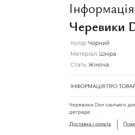
Інформація
Черевики D
Колір:
Чорний
Матеріал:
Шкіра
Стать:
Жіноча
ІНФОРМАЦІЯ ПРО ТОВА
Черевики Dior сантьяго ди
деграде
Доставка і оплата
Пове