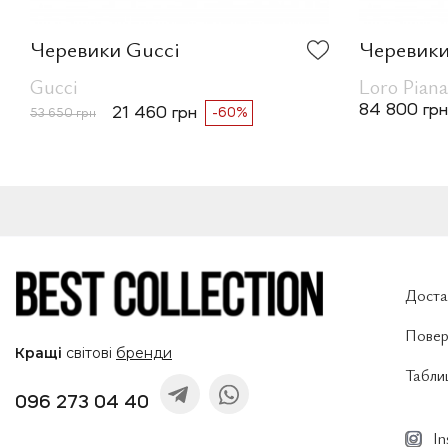
Черевики Gucci
Черевики
Gucci
Loro Piana
84 800 грн
21 460 грн
-60%
53 650 грн
Доста
Повер
Кращі
світові
бренди
Таблиц
096 273 04 40
I