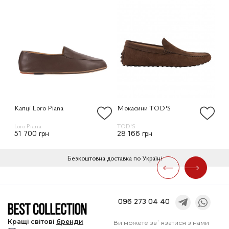
Капці Loro Piana
Мокасини TOD'S
Мо
Loro Piana
TOD'S
TO
51 700 грн
28 166 грн
21
Безкоштовна доставка по Україні
096 273 04 40
Кращі
світові
бренди
Ви можете зв`язатися з нами