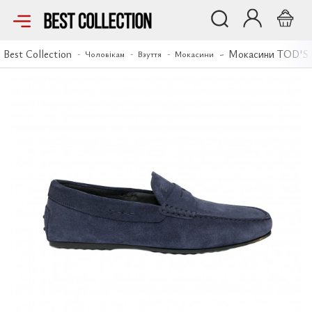
Мокасини TOD'S
Best Collection
Мокасини TOD'S
Чоловікам
Взуття
Мокасини