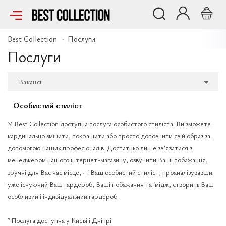
Best Collection
Послуги
Послуги
Вакансії
Розмірні сітки
Особистий стиліст
Доставка і оплата
У Best Collection доступна послуга особистого стиліста. Ви зможете
кардинально змінити, покращити або просто доповнити свій образ за
Повернення замовлення
допомогою наших професіоналів. Достатньо лише зв’язатися з
Про магазин
менеджером нашого інтернет-магазину, озвучити Ваші побажання,
зручні для Вас час місце, - і Ваш особистий стиліст, проаналізувавши
Контакти
уже існуючий Ваш гардероб, Ваші побажання та імідж, створить Ваш
особливий і індивідуальний гардероб.
Блог
*Послуга доступна у Києві і Дніпрі.