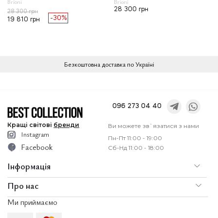
Brioni
Brioni
28 300 грн
28 300 грн
-30%
19 810 грн
Безкоштовна доставка по Україні
096 273 04 40
Кращі
світові
бренди
Ви можете зв`язатися з нами
Instagram
Пн-Пт 11:00 - 19:00
Facebook
Сб-Нд 11:00 - 18:00
Інформація
Про нас
По
Доставка і оплата
Ми приймаємо
Послуги
Ко