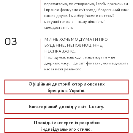
перемагаємо, ми створюємо, і своїм прагненням
і працею формуємо світогляд і бездоганний смак
наших друзів. І ми зберігаємо в життєвій
метушні головне – нашу цільність і
самодостатність.
МИ НЕ ХОЧЕМО ДУМАТИ ПРО
03
БУДЕННЕ, НЕПОВНОЦІННЕ,
НЕСПРАВЖНЄ...
Наші думки, наш одяг, наше взуття – це
дзеркало часу… Це світ фантазій, який відносить
нас за межі реального.
Офіційний дистриб'ютор люксових
брендів в Україні.
Багаторічний досвід у світі Luxury.
Провідні експерти із розробки
індивідуального стилю.