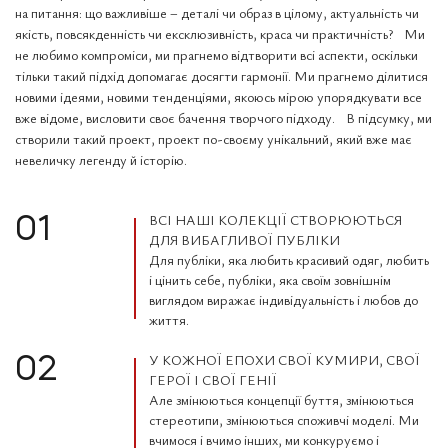
на питання: що важливіше – деталі чи образ в цілому, актуальність чи
якість, повсякденність чи ексклюзивність, краса чи практичність? Ми
не любимо компроміси, ми прагнемо відтворити всі аспекти, оскільки
тільки такий підхід допомагає досягти гармонії. Ми прагнемо ділитися
новими ідеями, новими тенденціями, якоюсь мірою упорядкувати все
вже відоме, висловити своє бачення творчого підходу. В підсумку, ми
створили такий проект, проект по-своєму унікальний, який вже має
невеличку легенду й історію.
ВСІ НАШІ КОЛЕКЦІЇ СТВОРЮЮТЬСЯ
01
ДЛЯ ВИБАГЛИВОЇ ПУБЛІКИ
Для публіки, яка любить красивий одяг, любить
і цінить себе, публіки, яка своїм зовнішнім
виглядом виражає індивідуальність і любов до
життя.
У КОЖНОЇ ЕПОХИ СВОЇ КУМИРИ, СВОЇ
02
ГЕРОЇ І СВОЇ ГЕНІЇ
Але змінюються концепції буття, змінюються
стереотипи, змінюються споживчі моделі. Ми
вчимося і вчимо інших, ми конкуруємо і