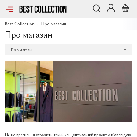
Best Collection
Про магазин
Про магазин
Про магазин
Вакансії
Розмірні сітки
Доставка і оплата
Повернення замовлення
Контакти
Блог
Наше прагнення створити такий концептуальний проект є відповіддю