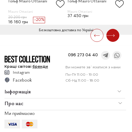
Гольф Mauro Ottaviani
Гольф Mauro Ottaviani
Го
Mauro Ottaviani
Mauro Ottaviani
Bot
37 450 грн
47
20 200 грн
-20%
16 160 грн
Безкоштовна доставка по Україні
096 273 04 40
Кращі
світові
бренди
Ви можете зв`язатися з нами
Instagram
Пн-Пт 11:00 - 19:00
Facebook
Сб-Нд 11:00 - 18:00
Інформація
Про нас
По
Доставка і оплата
Ми приймаємо
Послуги
Ко