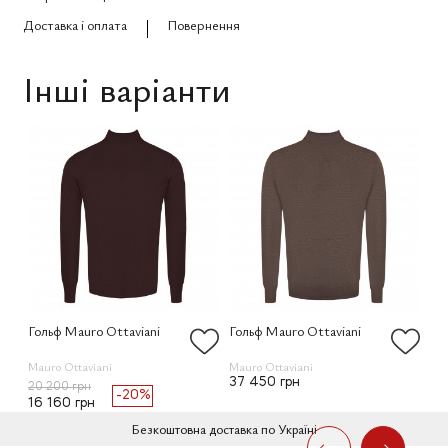
Доставка і оплата
Повернення
Інші варіанти
Гольф Mauro Ottaviani
Гольф Mauro Ottaviani
Го
Mauro Ottaviani
Mauro Ottaviani
Mau
37 450 грн
20 200 грн
20
-20%
16 160 грн
16
Безкоштовна доставка по Україні