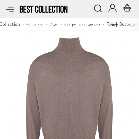
Гольф Bottega Veneta
Collection
Гольф Bottega V
Чоловікам
Одяг
Светри та кардигани