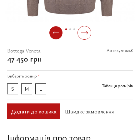
Bottega Veneta
Артикул:
0248
47 450 грн
Виберіть
розмір
*
Таблиця розмірів
S
M
L
Додати до кошика
Швидке замовлення
Інформація про товар