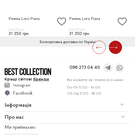
Ремінь Loro Piana
Ремінь Loro Piana
Ре
Loro Piana
Loro Piana
Lor
31 350 грн
31 350 грн
31
Безкоштовна доставка по Україні
096 273 04 40
Кращі
світові
бренди
Ви можете зв`язатися з нами
Instagram
Пн-Пт 11:00 - 19:00
Facebook
Сб-Нд 11:00 - 18:00
Інформація
Про нас
По
Доставка і оплата
Ми приймаємо
Послуги
Ко