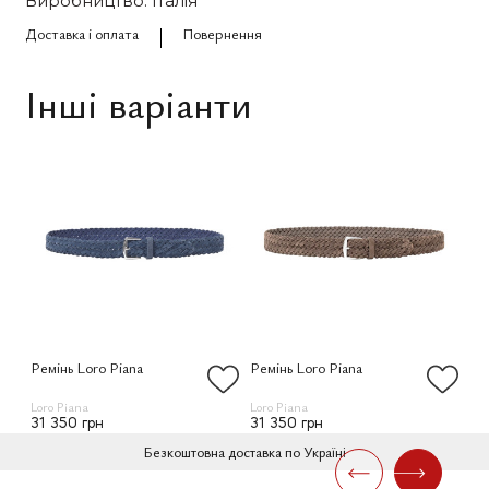
Виробництво: Італія
Доставка і оплата
Повернення
Інші варіанти
Ремінь Loro Piana
Ремінь Loro Piana
Ре
Loro Piana
Loro Piana
Lor
31 350 грн
31 350 грн
31
Безкоштовна доставка по Україні