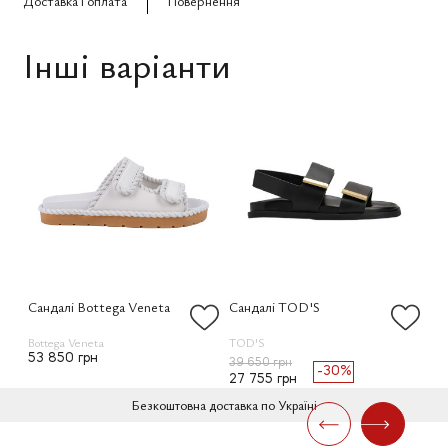
Доставка і оплата
Повернення
Інші варіанти
Сандалі Bottega Veneta
Сандалі TOD'S
Са
Bottega Veneta
TOD'S
Lo
53 850 грн
39 650 грн
54
-30%
27 755 грн
32
Безкоштовна доставка по Україні