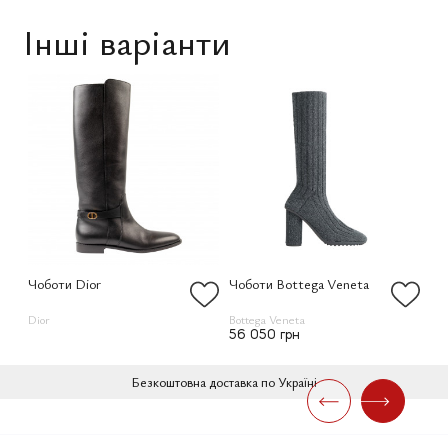
Інші варіанти
Чоботи Dior
Чоботи Bottega Veneta
Чо
Dior
Bottega Veneta
Lor
56 050 грн
11
Безкоштовна доставка по Україні