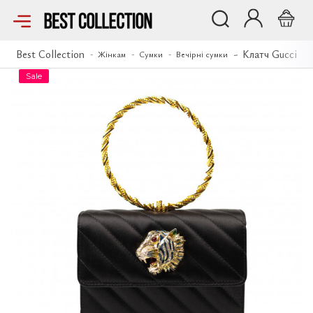
Клатч Gucci
Best Collection
Клатч Gucci
Жінкам
Сумки
Вечірні сумки
Sale