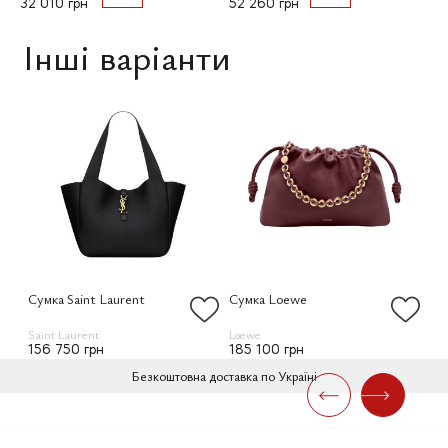
32 010 грн
52 260 грн
Інші варіанти
Сумка Saint Laurent
Сумка Loewe
Су
Saint Laurent
Loewe
Bot
156 750 грн
185 100 грн
25
Безкоштовна доставка по Україні