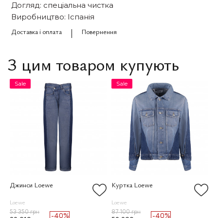
Догляд: спеціальна чистка
Виробництво: Іспанія
Доставка і оплата
Повернення
З цим товаром купують
Sale
Sale
Джинси Loewe
Куртка Loewe
Loewe
Loewe
53 350 грн
87 100 грн
-40%
-40%