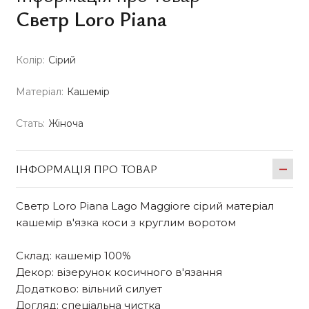
Светр Loro Piana
Колір:
Сірий
Матеріал:
Кашемір
Стать:
Жіноча
ІНФОРМАЦІЯ ПРО ТОВАР
Светр Loro Piana Lago Maggiore сірий матеріал
кашемір в'язка коси з круглим воротом
Склад: кашемір 100%
Декор: візерунок косичного в'язання
Додатково: вільний силует
Догляд: спеціальна чистка