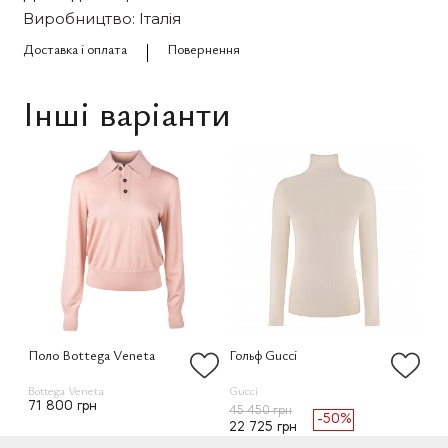
Виробництво: Італія
Доставка і оплата
Повернення
Інші варіанти
Поло Bottega Veneta
Гольф Gucci
Го
Bottega Veneta
Gucci
Guc
71 800 грн
45 450 грн
45
-50%
22 725 грн
22