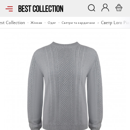
Светр Loro Piana
est Collection
Светр Loro Pia
Жінкам
Одяг
Светри та кардигани