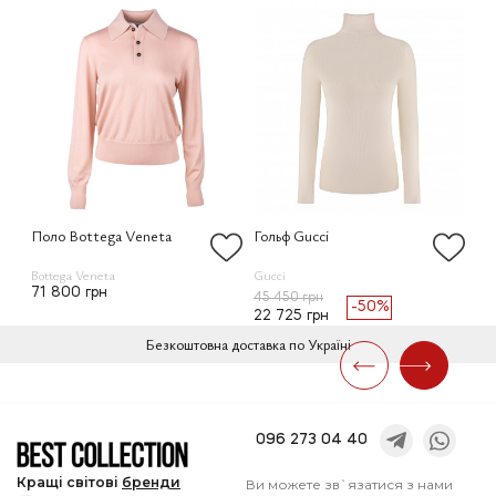
Поло Bottega Veneta
Гольф Gucci
Го
Bottega Veneta
Gucci
Guc
71 800 грн
45 450 грн
45
-50%
22 725 грн
22
Безкоштовна доставка по Україні
096 273 04 40
Кращі
світові
бренди
Ви можете зв`язатися з нами