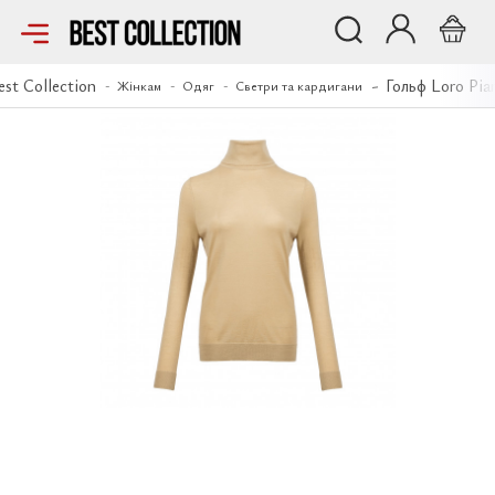
Гольф Loro Piana
est Collection
Гольф Loro Pia
Жінкам
Одяг
Светри та кардигани