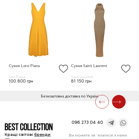
Сукня Loro Piana
Сукня Saint Laurent
Су
Loro Piana
Saint Laurent
Bot
100 800 грн
81 150 грн
11
Безкоштовна доставка по Україні
096 273 04 40
Кращі
світові
бренди
Ви можете зв`язатися з нами