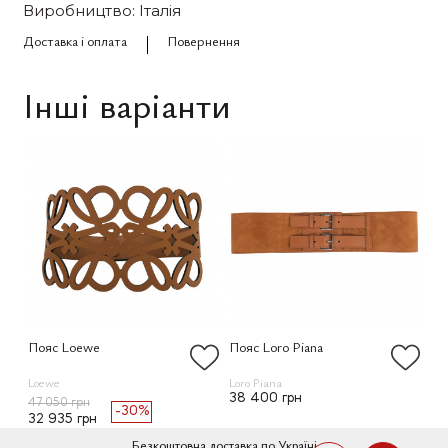
Виробництво: Італія
Доставка і оплата
Повернення
Інші варіанти
Пояс Loewe
Пояс Loro Piana
По
Loewe
Loro Piana
Dio
38 400 грн
47 050 грн
-30%
32 935 грн
Безкоштовна доставка по Україні