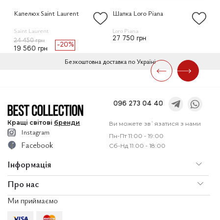
Капелюх Saint Laurent
Шапка Loro Piana
Ша
Saint Laurent
Loro Piana
Lo
27 750 грн
14
24 450 грн
-20%
19 560 грн
Безкоштовна доставка по Україні
096 273 04 40
Кращі
світові
бренди
Ви можете зв`язатися з нами
Instagram
Пн-Пт 11:00 - 19:00
Facebook
Сб-Нд 11:00 - 18:00
Інформація
Про нас
По
Доставка і оплата
Ми приймаємо
Послуги
Ко