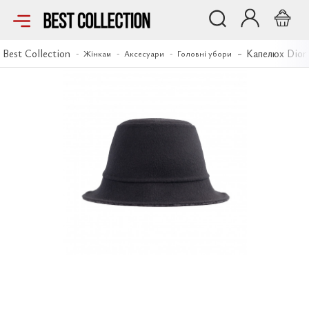
Капелюх Dior
Best Collection
Капелюх Dior
Жінкам
Аксесуари
Головні убори