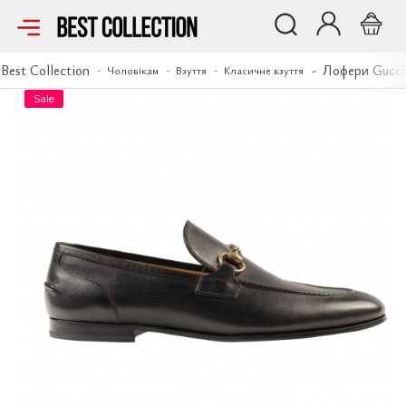
Лофери Gucci
Best Collection
Лофери Gucci
Чоловікам
Взуття
Класичне взуття
Sale