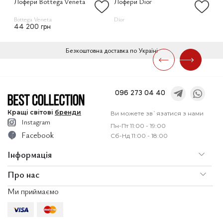
Лофери Bottega Veneta
Лофери Dior
Ло
Bottega Veneta
Dior
Lor
44 200 грн
58
Безкоштовна доставка по Україні
096 273 04 40
Кращі
світові
бренди
Ви можете зв`язатися з нами
Instagram
Пн-Пт 11:00 - 19:00
Facebook
Сб-Нд 11:00 - 18:00
Інформація
Про нас
По
Доставка і оплата
Ми приймаємо
Послуги
Ко