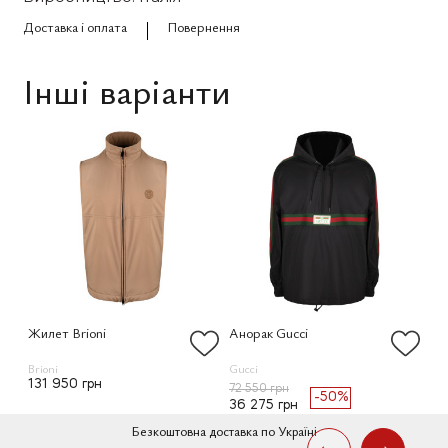
Доставка і оплата
Повернення
Інші варіанти
Жилет Brioni
Анорак Gucci
Бо
Brioni
Gucci
Lor
131 950 грн
42
72 550 грн
-50%
36 275 грн
Безкоштовна доставка по Україні