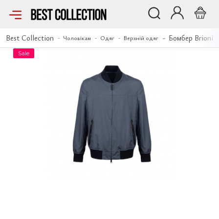
Бомбер Brioni
Best Collection
Бомбер Brioni
Чоловікам
Одяг
Верхній одяг
Sale