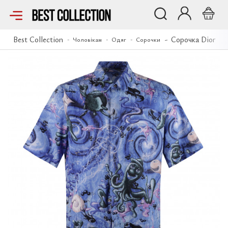
Сорочка Dior
Best Collection
Сорочка Dior
Чоловікам
Одяг
Сорочки