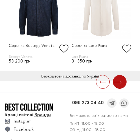
Сорочка Bottega Veneta
Сорочка Loro Piana
Со
Bottega Veneta
Loro Piana
Lor
53 200 грн
31 350 грн
31
Безкоштовна доставка по Україні
096 273 04 40
Кращі
світові
бренди
Ви можете зв`язатися з нами
Instagram
Пн-Пт 11:00 - 19:00
Facebook
Сб-Нд 11:00 - 18:00