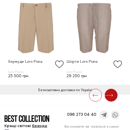
Бермуди Loro Piana
Шорти Loro Piana
Шо
Loro Piana
Loro Piana
Bot
25 500 грн
29 250 грн
47
Безкоштовна доставка по Україні
096 273 04 40
Кращі
світові
бренди
Ви можете зв`язатися з нами