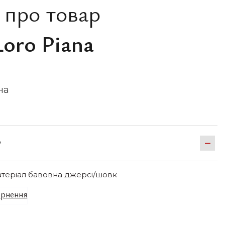
 про товар
oro Piana
на
Р
матеріал бавовна джерсі/шовк
рнення