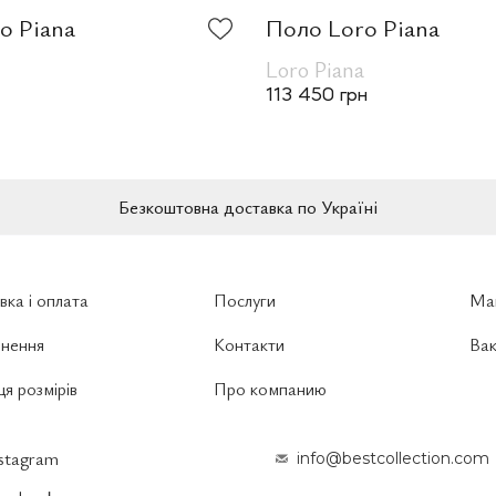
o Piana
Поло Loro Piana
Loro Piana
113 450 грн
Безкоштовна доставка по Україні
вка і оплата
Послуги
Ма
нення
Контакти
Вак
я розмірів
Про компанию
nstagram
info@bestcollection.com