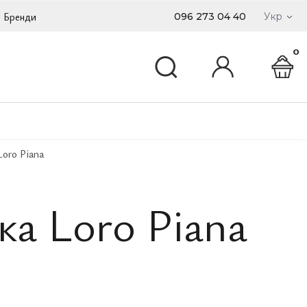
Бренди
096 273 04 40
Укр
0
oro Piana
а Loro Piana