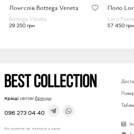
Лонгслів Bottega Veneta
Поло Lor
Bottega Veneta
Loro Piana
29 250 грн
57 450 грн
Доста
Повер
Кращі
світові
бренди
Таблиц
096 273 04 40
I
Ви можете зв`язатися з нами