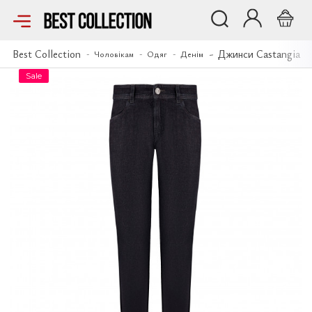
Джинси Castangia
Best Collection
Джинси Castangia
Чоловікам
Одяг
Денім
Sale