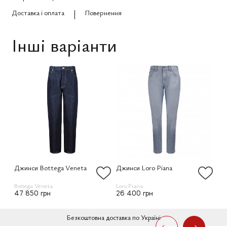
Доставка і оплата
Повернення
Інші варіанти
Джинси Bottega Veneta
Джинси Loro Piana
Дж
Bottega Veneta
Loro Piana
Lor
47 850 грн
26 400 грн
26
Безкоштовна доставка по Україні