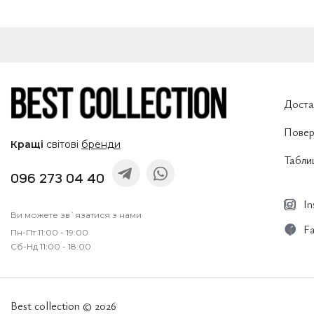
Доста
Повер
Кращі
світові
бренди
Таблиц
096 273 04 40
I
Ви можете зв`язатися з нами
F
Пн-Пт 11:00 - 19:00
Сб-Нд 11:00 - 18:00
Best collection © 2026