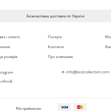
Безкоштовна доставка по Україні
вка і оплата
Послуги
Ма
нення
Контакти
Вак
я розмірів
Про компанию
nstagram
info@bestcollection.com
acebook
Ми приймаємо