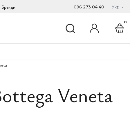
Бренди
096 273 04 40
Укр
0
neta
ottega Veneta