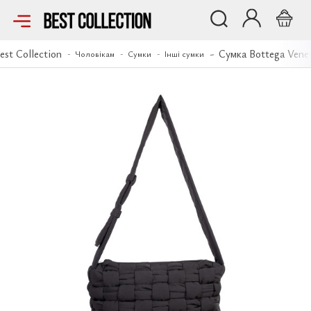
Сумка Bottega Veneta
est Collection
Сумка Bottega Vene
Чоловікам
Сумки
Інші сумки