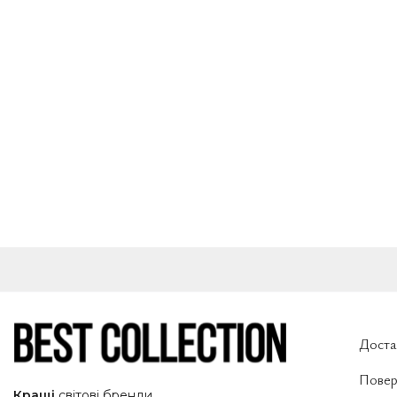
Доста
Повер
Кращі
світові
бренди