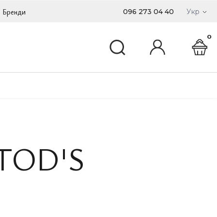
Бренди
096 273 04 40
Укр
0
 TOD'S