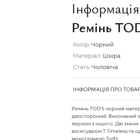
Інформація
Ремінь TO
Колір:
Чорний
Матеріал:
Шкіра
Стать:
Чоловіча
ІНФОРМАЦІЯ ПРО ТОВА
Ремінь TOD'S чорний мате
двосторонній. Виконаний з 
зерном з іншого. Дві змінн
аксесуаром T Timeless та 
монограмою Tod's