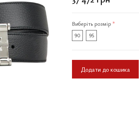
Виберіть
розмір
*
90
95
Додати до кошика