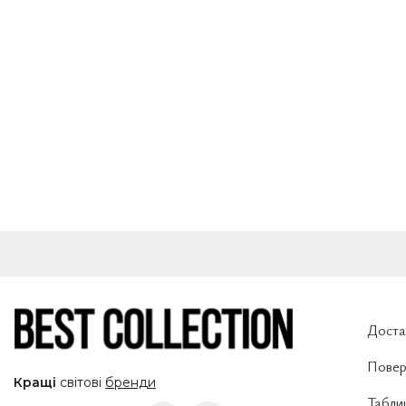
Доста
Повер
Кращі
світові
бренди
Таблиц