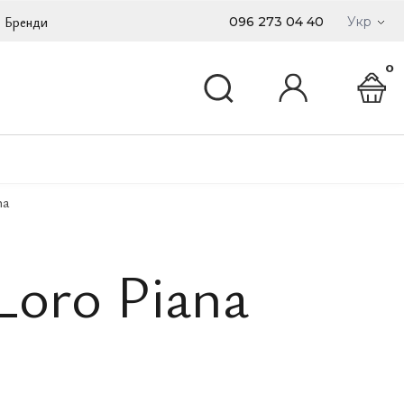
Бренди
096 273 04 40
Укр
0
na
Loro Piana