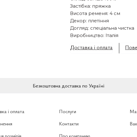
Застібка: пряжка
Висота ременя: 4 см
Декор: плетіння
Догляд: спеціальна чистка
Виробництво: Італія
Доставка і оплата
Пове
Безкоштовна доставка по Україні
вка і оплата
Послуги
Ма
нення
Контакти
Вак
я розмірів
Про компанию