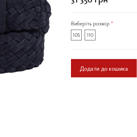
Виберіть
розмір
*
105
110
Додати до кошика