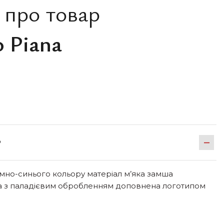
 про товар
o Piana
Р
темно-синього кольору матеріал м’яка замша
а з паладієвим обробленням доповнена логотипом