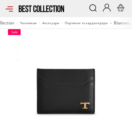
Візитниця TOD'S
llection
Візитниц
Чоловікам
Аксесуари
Портмоне та кардхолдери
Sale