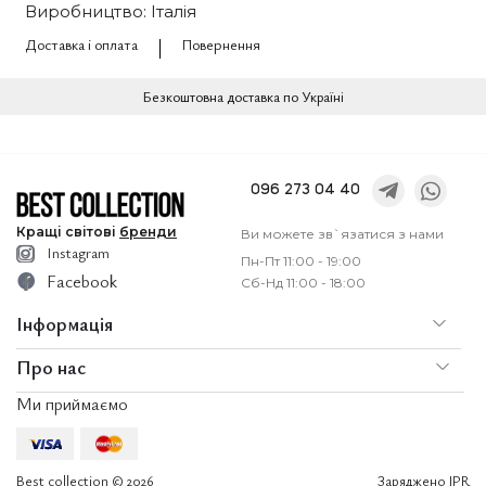
Виробництво: Італія
Доставка і оплата
Повернення
Безкоштовна доставка по Україні
096 273 04 40
Кращі
світові
бренди
Ви можете зв`язатися з нами
Instagram
Пн-Пт 11:00 - 19:00
Facebook
Сб-Нд 11:00 - 18:00
Інформація
Про нас
По
Доставка і оплата
Ми приймаємо
Послуги
Ко
Best collection © 2026
Заряджено
IPR