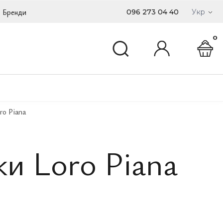
Бренди
096 273 04 40
Укр
0
ro Piana
и Loro Piana