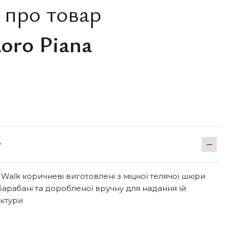
 про товар
oro Piana
Р
Walk коричневі виготовлені з міцної телячої шкіри
барабані та доробленої вручну для надання їй
актури