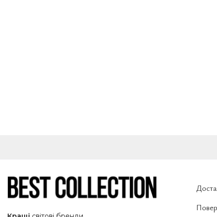
Доста
Повер
Кращі
світові
бренди