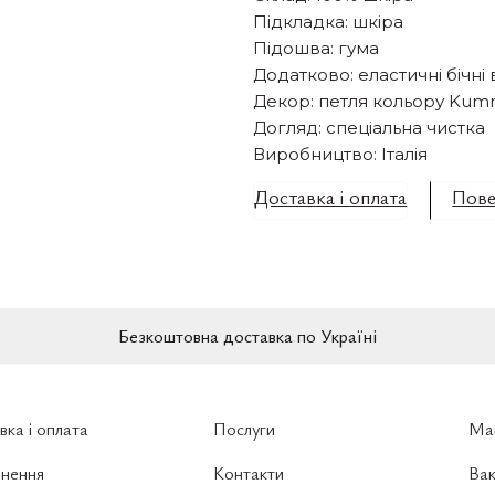
Підкладка: шкіра
Підошва: гума
Додатково: еластичні бічні
Декор: петля кольору Kum
Догляд: спеціальна чистка
Виробництво: Італія
Доставка і оплата
Пове
Безкоштовна доставка по Україні
вка і оплата
Послуги
Ма
нення
Контакти
Вак