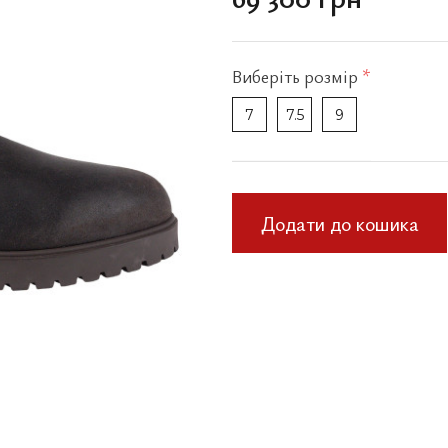
Виберіть
розмір
*
7
7.5
9
Додати до кошика