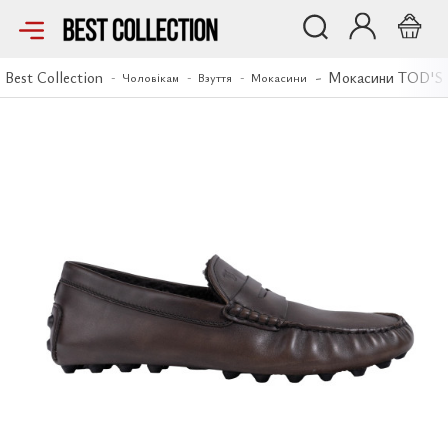
Мокасини TOD'S
Best Collection
Мокасини TOD'S
Чоловікам
Взуття
Мокасини