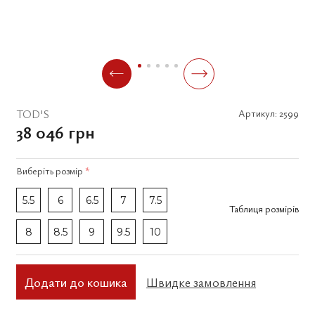
TOD'S
Артикул:
2599
38 046 грн
Виберіть
розмір
*
5.5
6
6.5
7
7.5
Таблиця розмірів
8
8.5
9
9.5
10
Додати до кошика
Швидке замовлення