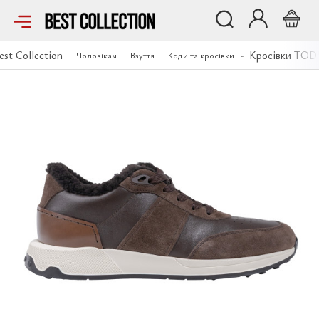
Кросівки TOD'S
est Collection
Кросівки TOD
Чоловікам
Взуття
Кеди та кросівки