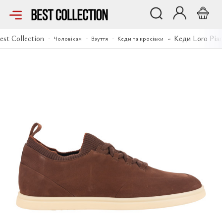
Кеди Loro Piana
est Collection
Кеди Loro Pia
Чоловікам
Взуття
Кеди та кросівки