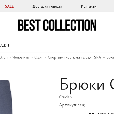
SALE
Доставка і оплата
Контакти
ОДЯГ
ction
Чоловікам
Одяг
Спортивні костюми та одяг SPA
Брюк
Брюки C
Cruciani
Артикул:
2115
11 475 г
22 950 грн