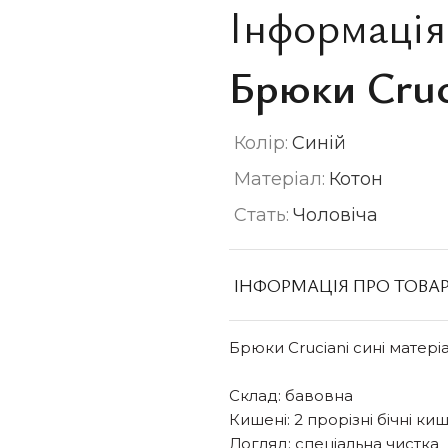
Інформація
Брюки Cruc
Колір:
Синій
Матеріал:
Котон
Стать:
Чоловіча
ІНФОРМАЦІЯ ПРО ТОВА
Брюки Cruciani сині матері
Склад: бавовна
Кишені: 2 прорізні бічні ки
Догляд: спеціальна чистка