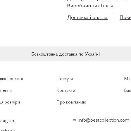
Виробництво: Італія
Доставка і оплата
Пове
Безкоштовна доставка по Україні
вка і оплата
Послуги
Ма
нення
Контакти
Вак
я розмірів
Про компанию
nstagram
info@bestcollection.com
acebook