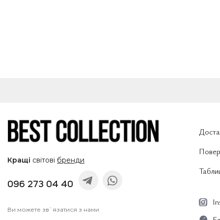
Доста
Повер
Кращі
світові
бренди
Таблиц
096 273 04 40
I
Ви можете зв`язатися з нами
F