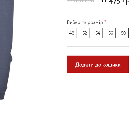
Виберіть
розмір
*
48
52
54
56
58
Додати до кошика