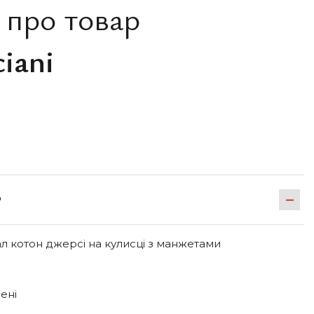
 про товар
iani
Р
ал котон джерсі на кулисці з манжетами
шені