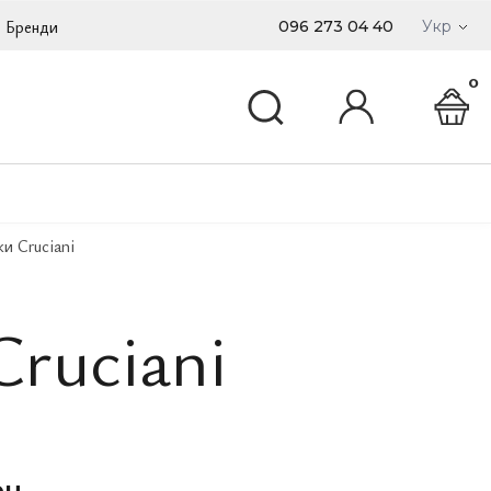
Бренди
096 273 04 40
Укр
0
и Cruciani
ruciani
рн