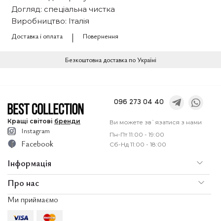
Догляд: спеціальна чистка
Виробництво: Італія
Доставка і оплата
Повернення
Безкоштовна доставка по Україні
096 273 04 40
Кращі
світові
бренди
Ви можете зв`язатися з нами
Instagram
Пн-Пт 11:00 - 19:00
Facebook
Сб-Нд 11:00 - 18:00
Інформація
Про нас
По
Доставка і оплата
Ми приймаємо
Послуги
Ко