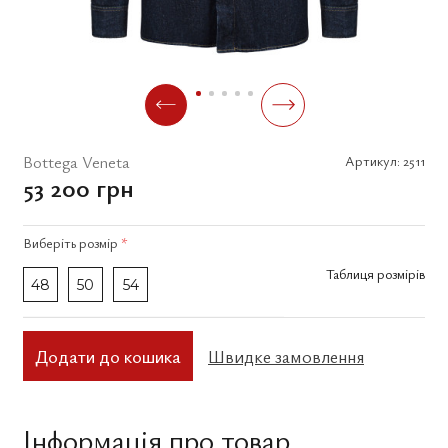
Bottega Veneta
Артикул:
2511
53 200 грн
Виберіть
розмір
*
Таблиця розмірів
48
50
54
Додати до кошика
Швидке замовлення
Інформація про товар