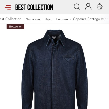
Сорочка Bottega Veneta
est Collection
Сорочка Bottega Vene
Чоловікам
Одяг
Сорочки
Bestseller