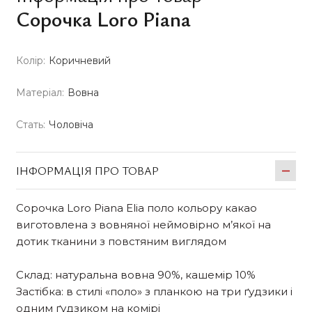
Сорочка Loro Piana
Колір:
Коричневий
Матеріал:
Вовна
Стать:
Чоловіча
ІНФОРМАЦІЯ ПРО ТОВАР
Сорочка Loro Piana Elia поло кольору какао
виготовлена з вовняної неймовірно м’якої на
дотик тканини з повстяним виглядом
Склад: натуральна вовна 90%, кашемір 10%
Застібка: в стилі «поло» з планкою на три ґудзики і
одним ґудзиком на комірі