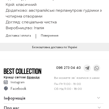
Крій: класичний
Додатково: австралійські перламутрові гудзики з
чотирма отворами
Догляд: спеціальна чистка
Виробництво: Італія
Доставка і оплата
Повернення
Безкоштовна доставка по Україні
096 273 04 40
Кращі
світові
бренди
Ви можете зв`язатися з нами
Instagram
Пн-Пт 11:00 - 19:00
Facebook
Сб-Нд 11:00 - 18:00
Інформація
Про нас
По