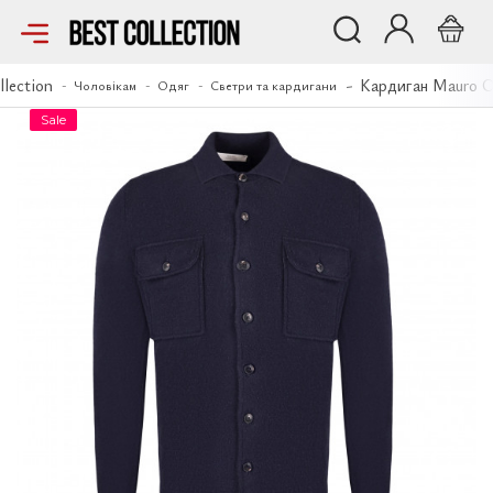
Кардиган Mauro Ottaviani
llection
Кардиган Mauro O
Чоловікам
Одяг
Светри та кардигани
Sale