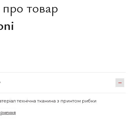
 про товар
oni
Р
атеріал технічна тканина з принтом рибки
рнення