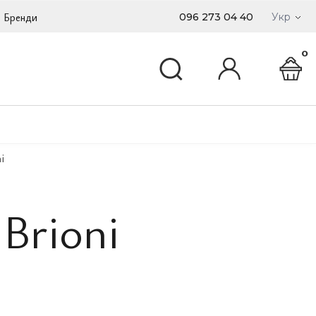
Бренди
096 273 04 40
Укр
0
i
Brioni