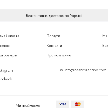
Безкоштовна доставка по Україні
вка і оплата
Послуги
Ма
нення
Контакти
Вак
я розмірів
Про компанию
nstagram
info@bestcollection.com
acebook
Ми приймаємо