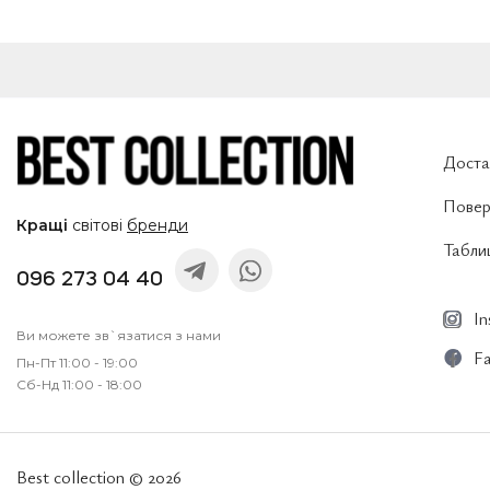
Доста
Повер
Кращі
світові
бренди
Таблиц
096 273 04 40
I
Ви можете зв`язатися з нами
F
Пн-Пт 11:00 - 19:00
Сб-Нд 11:00 - 18:00
Best collection © 2026