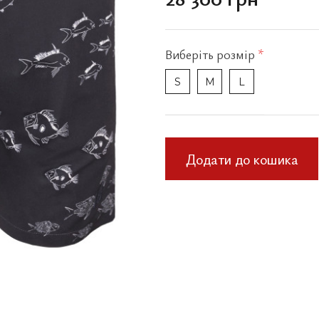
Виберіть
розмір
*
S
M
L
Додати до кошика