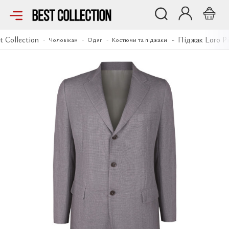
Піджак Loro Piana
t Collection
Піджак Loro P
Чоловікам
Одяг
Костюми та піджаки