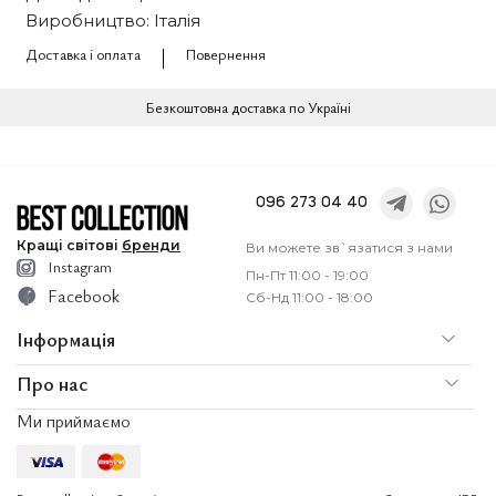
Виробництво: Італія
Доставка і оплата
Повернення
Безкоштовна доставка по Україні
096 273 04 40
Кращі
світові
бренди
Ви можете зв`язатися з нами
Instagram
Пн-Пт 11:00 - 19:00
Facebook
Сб-Нд 11:00 - 18:00
Інформація
Про нас
По
Доставка і оплата
Ми приймаємо
Послуги
Ко