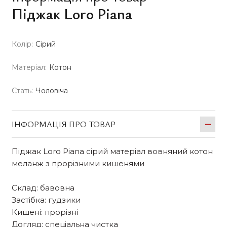
Піджак Loro Piana
Колір:
Сірий
Матеріал:
Котон
Стать:
Чоловіча
ІНФОРМАЦІЯ ПРО ТОВАР
Піджак Loro Piana сірий матеріал вовняний котон
меланж з прорізними кишенями
Склад: бавовна
Застібка: гудзики
Кишені: прорізні
Догляд: спеціальна чистка