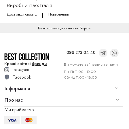
Виробництво: Італія
Доставка і оплата
Повернення
Безкоштовна доставка по Україні
096 273 04 40
Кращі
світові
бренди
Ви можете зв`язатися з нами
Instagram
Пн-Пт 11:00 - 19:00
Facebook
Сб-Нд 11:00 - 18:00
Інформація
Про нас
По
Доставка і оплата
Ми приймаємо
Послуги
Ко