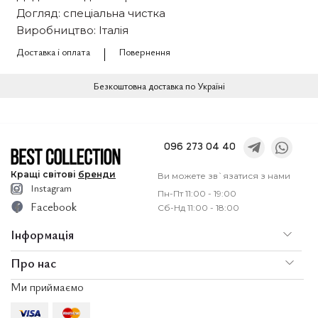
Догляд: спеціальна чистка
Виробництво: Італія
Доставка і оплата
Повернення
Безкоштовна доставка по Україні
096 273 04 40
Кращі
світові
бренди
Ви можете зв`язатися з нами
Instagram
Пн-Пт 11:00 - 19:00
Facebook
Сб-Нд 11:00 - 18:00
Інформація
Про нас
По
Доставка і оплата
Ми приймаємо
Послуги
Ко