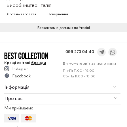
Виробництво: Італія
Доставка і оплата
Повернення
Безкоштовна доставка по Україні
096 273 04 40
Кращі
світові
бренди
Ви можете зв`язатися з нами
Instagram
Пн-Пт 11:00 - 19:00
Facebook
Сб-Нд 11:00 - 18:00
Інформація
Про нас
По
Доставка і оплата
Ми приймаємо
Послуги
Ко