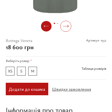
Bottega Veneta
Артикул:
1552
18 600 грн
Виберіть
розмір
*
Таблиця розмірів
XS
S
M
Додати до кошика
Швидке замовлення
Інформація про товар