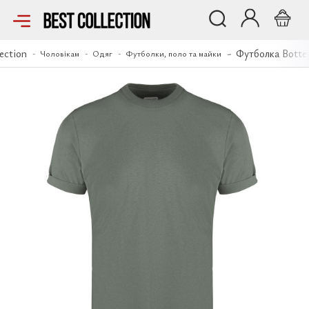
Футболка Bottega Veneta
ection
Футболка Botte
Чоловікам
Одяг
Футболки, поло та майки