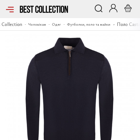
Поло Castangia
 Collection
Поло Casta
Чоловікам
Одяг
Футболки, поло та майки