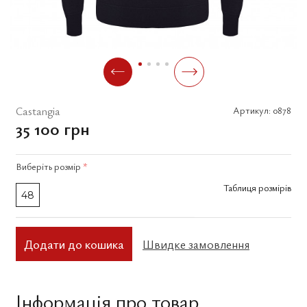
Castangia
Артикул:
0878
35 100 грн
Виберіть
розмір
*
Таблиця розмірів
48
Додати до кошика
Швидке замовлення
Інформація про товар