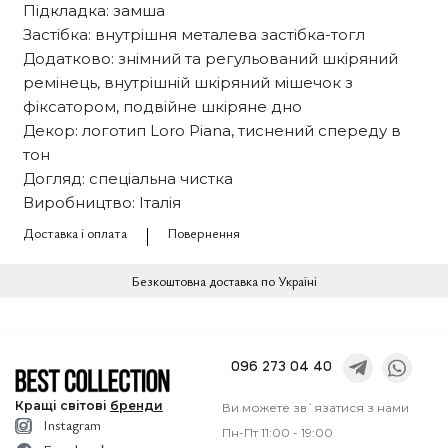
Підкладка: замша
Застібка: внутрішня металева застібка-тогл
Додатково: знімний та регульований шкіряний
ремінець, внутрішній шкіряний мішечок з
фіксатором, подвійне шкіряне дно
Декор: логотип Loro Piana, тиснений спереду в
тон
Догляд: спеціальна чистка
Виробництво: Італія
Доставка і оплата
Повернення
Безкоштовна доставка по Україні
096 273 04 40
Кращі
світові
бренди
Ви можете зв`язатися з нами
Instagram
Пн-Пт 11:00 - 19:00