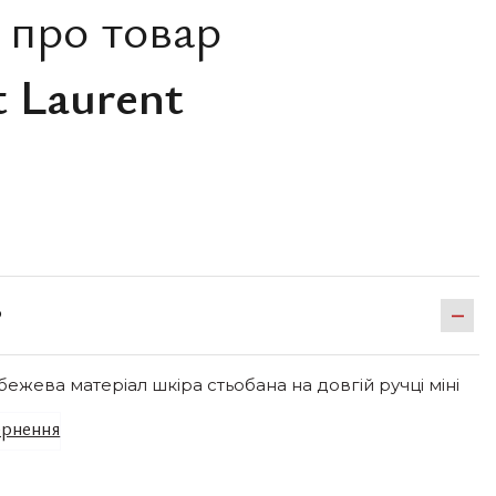
 про товар
t Laurent
Р
ежева матеріал шкіра стьобана на довгій ручці міні
рнення