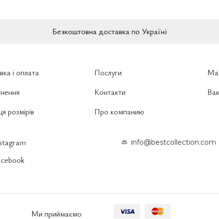
Безкоштовна доставка по Україні
вка і оплата
Послуги
Ма
нення
Контакти
Вак
я розмірів
Про компанию
nstagram
info@bestcollection.com
acebook
Ми приймаємо