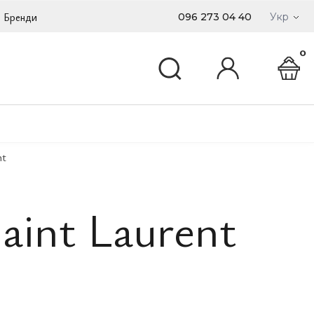
Бренди
096 273 04 40
Укр
0
nt
aint Laurent