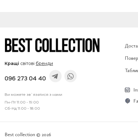
Доста
Повер
Кращі
світові
бренди
Таблиц
096 273 04 40
I
Ви можете зв`язатися з нами
F
Пн-Пт 11:00 - 19:00
Сб-Нд 11:00 - 18:00
Best collection © 2026