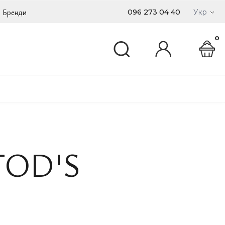
Бренди
096 273 04 40
Укр
0
TOD'S