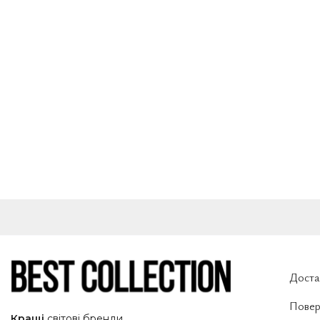
Доста
Повер
Кращі
світові
бренди