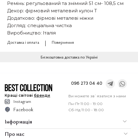
Ремінь: регульований та знімний 51 см- 108,5 см
Декор: фірмовий металевий кулон T
Додатково: фірмові металеві ніжки
Догляд: спеціальна чистка
Виробництво: Італія
Доставка і оплата
Повернення
Безкоштовна доставка по Україні
096 273 04 40
Кращі
світові
бренди
Ви можете зв`язатися з нами
Instagram
Пн-Пт 11:00 - 19:00
Facebook
Сб-Нд 11:00 - 18:00
Інформація
Про нас
По