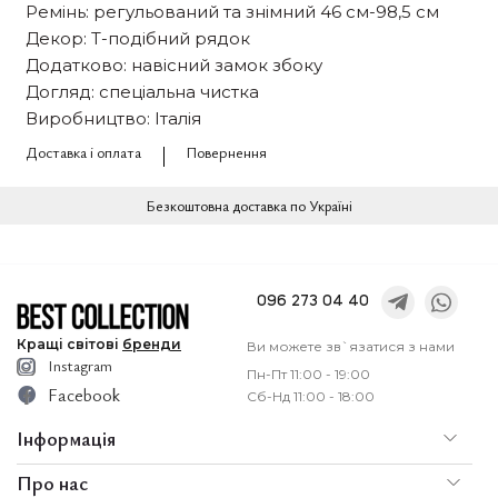
Ремінь: регульований та знімний 46 см-98,5 см
Декор: Т-подібний рядок
Додатково: навісний замок збоку
Догляд: спеціальна чистка
Виробництво: Італія
Доставка і оплата
Повернення
Безкоштовна доставка по Україні
096 273 04 40
Кращі
світові
бренди
Ви можете зв`язатися з нами
Instagram
Пн-Пт 11:00 - 19:00
Facebook
Сб-Нд 11:00 - 18:00
Інформація
Про нас
По