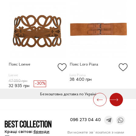
Пояс Loewe
Пояс Loro Piana
По
Loewe
Loro Piana
Dio
38 400 грн
47 050 грн
-30%
32 935 грн
Безкоштовна доставка по Україні
096 273 04 40
Кращі
світові
бренди
Ви можете зв`язатися з нами