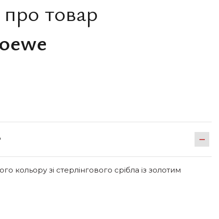
 про товар
Loewe
Р
го кольору зі стерлінгового срібла із золотим