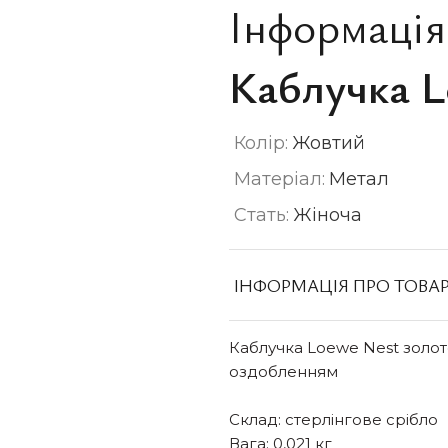
Інформація
Каблучка 
Колір:
Жовтий
Матеріал:
Метал
Стать:
Жіноча
ІНФОРМАЦІЯ ПРО ТОВА
Каблучка Loewe Nest золото
оздобленням
Склад: стерлінгове срібло
Вага: 0,021 кг