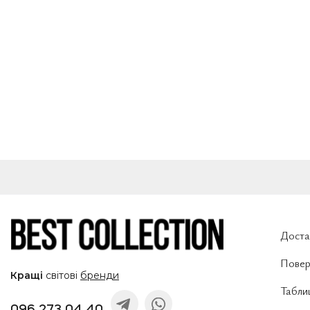
Доста
Повер
Кращі
світові
бренди
Таблиц