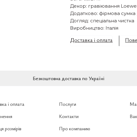
Декор: гравіювання Loewe
Додатково: фірмова сумка 
Догляд: спеціальна чистка
Виробництво: Італія
Доставка і оплата
Пове
Безкоштовна доставка по Україні
вка і оплата
Послуги
Ма
нення
Контакти
Вак
я розмірів
Про компанию