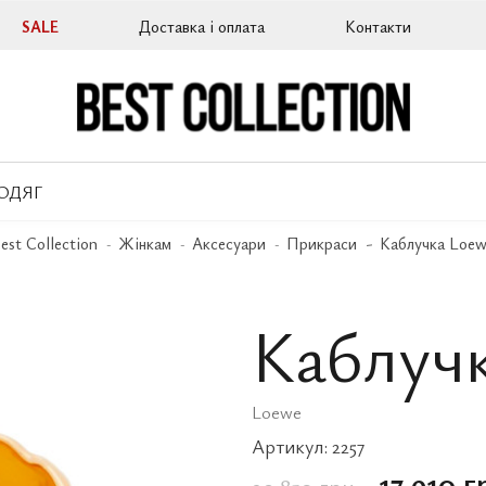
SALE
Доставка і оплата
Контакти
ОДЯГ
est Collection
Жінкам
Аксесуари
Прикраси
Каблучка Loe
Каблуч
Loewe
Артикул:
2257
17 910 г
29 850 грн