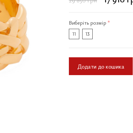
Виберіть
розмір
*
11
13
Додати до кошика